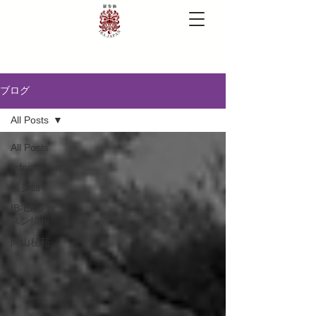
ブログ
All Posts
All Posts
Information
羅参仙
IB-EXレッ
スン情報
陶山秘苑