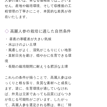
人参の違いは、単なる価格差ではございま
せん。産地や栽培環境、そして収穫後の工
程管理の丁寧さにこそ、本質的な差異が存
在いたします。
◇
高麗人参の栽培に適した自然条件
・ 昼夜の寒暖差が大きい気候
・水はけのよい土壌
・風通しがよく、湿気がこもりにくい地形
・直射日光を避け、穏やかに生育できる環
境
・長期の栽培期間に耐えうる肥沃な土壌
​これらの条件が揃うことで、高麗人参はゆ
っくりと根を張り、良質な素材へと成長し
ます。逆に、生育環境が適していなけれ
ば、外見は立派であっても品質にばらつき
が生じる可能性がございます。したがっ
て、高麗人参を選定される際は、単に「韓