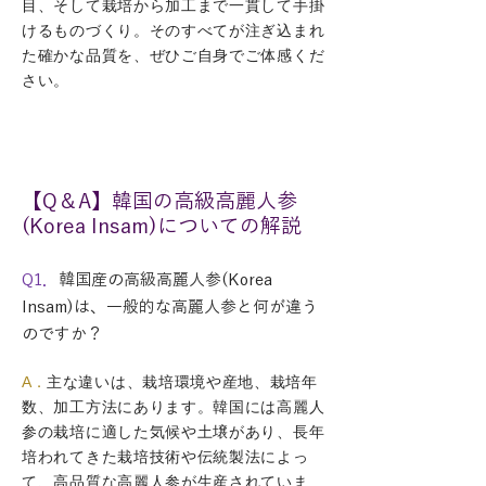
目、そして栽培から加工まで一貫して手掛
けるものづくり。そのすべてが注ぎ込まれ
た確かな品質を、ぜひご自身でご体感くだ
さい。
【Q＆A】韓国の高級高麗人参
(Korea Insam)についての解説
Q1．
韓国産の高級高麗人参(Korea
Insam)は、一般的な高麗人参と何が違う
のですか？
A．
主な違いは、栽培環境や産地、栽培年
数、加工方法にあります。韓国には高麗人
参の栽培に適した気候や土壌があり、長年
培われてきた栽培技術や伝統製法によっ
て、高品質な高麗人参が生産されていま