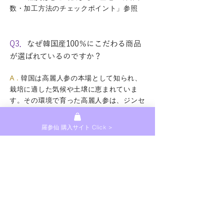
数・加工方法のチェックポイント」参照
Q3．
なぜ韓国産100％にこだわる商品
が選ばれているのですか？
A．
韓国は高麗人参の本場として知られ、
栽培に適した気候や土壌に恵まれていま
す。その環境で育った高麗人参は、ジンセ
ノサイド（サポニン）の種類や含有量が豊
富とされており、高品質な原料として世界
羅参仙 購入サイト Click ＞
的にも評価されています。そのため、原料
まで韓国産100％にこだわる商品を選ぶ方
も多くいます。
※3
「高級高麗人参(Korea Insam)を失敗
せずに選ぶためのポイント」参照
◇
いつまでも健やかに美しくあるため