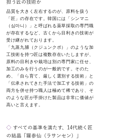
担う匠の技術か
品質を大きく左右するのが、原料を扱う
「匠」の存在です。韓国には「シンマニ
（심마니）」と呼ばれる薬草採取の専門職
が存在するなど、古くから目利きの技術が
受け継がれております。
「九蒸九脯（クジュンクポ）」のような加
工技術を持つ匠は複数存在いたしますが、
原料の目利きや栽培は別の専門家に任せ、
加工のみを行うのが一般的です。そのた
め、「自ら育て、厳しく選別する技術」と
「伝承されてきた手法で加工する技術」の
両方を併せ持つ職人は極めて稀であり、そ
のような匠が手掛けた製品は非常に価値が
高いと言えます。
◇
すべての基準を満たす、14代続く匠
の結晶「羅参仙（ラサンセン）」