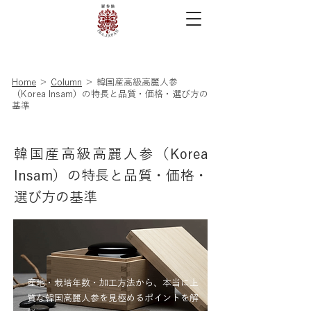
Home
＞
Column
＞ 韓国産高級高麗人参
（Korea Insam）の特長と品質・価格・選び方の
基準
韓国産高級高麗人参（Korea
Insam）の特長と品質・価格・
選び方の基準
産地・栽培年数・加工方法から、本当に上
質な韓国高麗人参を見極めるポイントを解