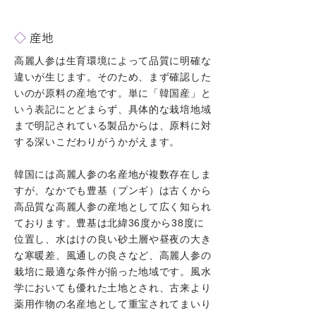
◇
産地
高麗人参は生育環境によって品質に明確な
違いが生じます。そのため、まず確認した
いのが原料の産地です。単に「韓国産」と
いう表記にとどまらず、具体的な栽培地域
まで明記されている製品からは、原料に対
する深いこだわりがうかがえます。
韓国には高麗人参の名産地が複数存在しま
すが、なかでも豊基（プンギ）は古くから
高品質な高麗人参の産地として広く知られ
ております。豊基は北緯36度から38度に
位置し、水はけの良い砂土層や昼夜の大き
な寒暖差、風通しの良さなど、高麗人参の
栽培に最適な条件が揃った地域です。風水
学においても優れた土地とされ、古来より
薬用作物の名産地として重宝されてまいり