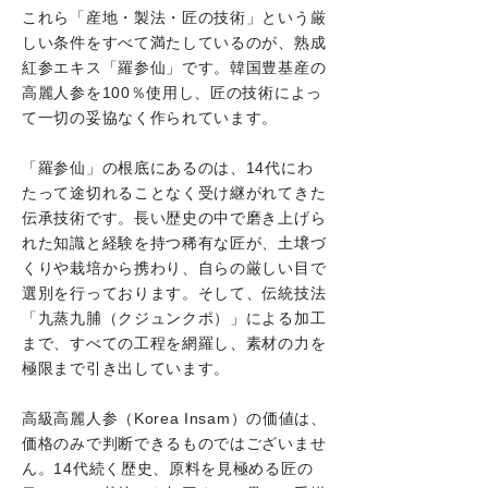
これら「産地・製法・匠の技術」という厳
しい条件をすべて満たしているのが、熟成
紅参エキス「羅参仙」です。韓国豊基産の
高麗人参を100％使用し、匠の技術によっ
て一切の妥協なく作られています。
「羅参仙」の根底にあるのは、14代にわ
たって途切れることなく受け継がれてきた
伝承技術です。長い歴史の中で磨き上げら
れた知識と経験を持つ稀有な匠が、土壌づ
くりや栽培から携わり、自らの厳しい目で
選別を行っております。そして、伝統技法
「九蒸九脯（クジュンクポ）」による加工
まで、すべての工程を網羅し、素材の力を
極限まで引き出しています。
高級高麗人参（Korea Insam）の価値は、
価格のみで判断できるものではございませ
ん。14代続く歴史、原料を見極める匠の