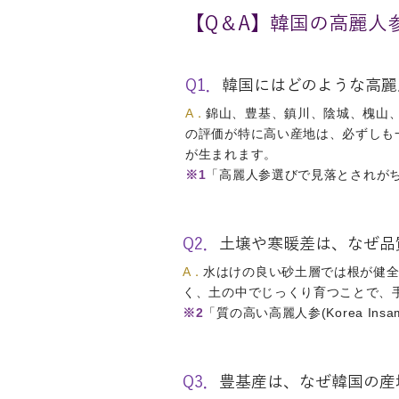
【Q＆A】韓国の高麗人参(
Q1．
韓国にはどのような高麗
A．
錦山、豊基、鎮川、陰城、槐山
の評価が特に高い産地は、必ずしも
が生まれます。
※1
「高麗人参選びで見落とされが
Q2．
土壌や寒暖差は、なぜ品
A．
水はけの良い砂土層では根が健
く、土の中でじっくり育つことで、
※2
「質の高い高麗人参(Korea I
Q3．
豊基産は、なぜ韓国の産