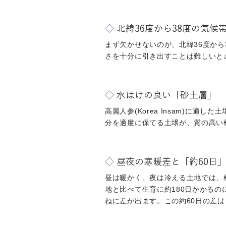
◇
北緯36度から38度の気候
まず欠かせないのが、北緯36度か
さを十分に引き出すことは難しいと
◇
水はけの良い「砂土層」
高麗人参(Korea Insam)
分を適度に保てる土壌が、質の高い
◇
昼夜の寒暖差と「約60日
昼は暖かく、夜は冷える土地では、
地と比べて生育に約180日かかるの
ねに差が出ます。この約60日の差