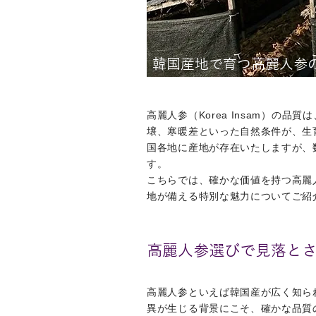
韓国産地で育つ高麗人参
高麗人参（Korea Insam）
壌、寒暖差といった自然条件が、生
国各地に産地が存在いたしますが、
す。
こちらでは、確かな価値を持つ高麗
地が備える特別な魅力についてご紹
高麗人参選びで見落とさ
高麗人参といえば韓国産が広く知ら
異が生じる背景にこそ、確かな品質