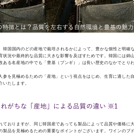
の特徴とは？品質を左右する自然環境と豊基の魅力
の品質は、韓国国内のどの産地で栽培されるかによって、豊かな個性と明
育状況や最終的な品質に大きな影響を及ぼすためです。韓国には錦
数ある名産地の中でも「豊基（プンギ）」は長い歴史のなかでとり
人参を見極めるための「産地」という視点をはじめ、生育に適した
介いたします。
れがちな「産地」による品質の違い ※1
れておりますが、同じ韓国産であっても製品によって品質や価格に
の製品を見極めるための重要なポイントがございます。ワインのブ