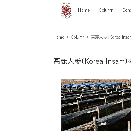
Home
Column
Con
Home
＞
Column
＞ 高麗人参(Korea 
高麗人参(Korea In