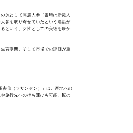
力の源として高麗人参（当時は新羅人
の人参を取り寄せていたという逸話が
えるという、女性としての美徳を咲か
、生育期間、そして市場での評価が重
キス「羅参仙（ラサンセン）」は、産地への
先や旅行先への持ち運びも可能。匠の