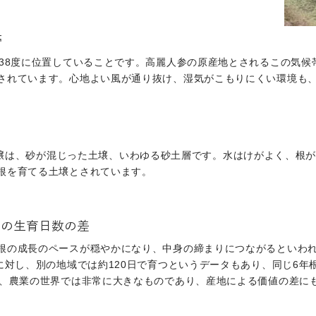
帯
ら38度に位置していることです。高麗人参の原産地とされるこの気候
されています。心地よい風が通り抜け、湿気がこもりにくい環境も
に適した土壌は、砂が混じった土壌、いわゆる砂土層です。水はけがよく、
根を育てる土壌とされています。
」の生育日数の差
根の成長のペースが穏やかになり、中身の締まりにつながるといわ
に対し、別の地域では約120日で育つというデータもあり、同じ6
は、農業の世界では非常に大きなものであり、産地による価値の差に