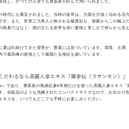
格化し、かつての王室でも豊基産が好んで用いられました。
の時代にも重宝されました。当時の皇帝は、大国を力強く治める活
です。また、世界三大美人と称される楊貴妃も、新羅からこの極上
の執着ではなく、国の王たる皇帝を深い愛情と美しさで傍らから支
に選ばれ続けてきた背景が、豊基には息づいています。環境、土壌
内で最高峰の産地として確固たる地位を築いています。
am)にこだわるなら高麗人参エキス「羅参仙（ラサンセン）」
in Korea）であり、豊基産の熟成紅参6年根だけを使った高麗人参エ
す。化粧品のような洗練されたコンパクトサイズなので、お出かけ
エキスを、いつでもどこでも手軽にお楽しみください。