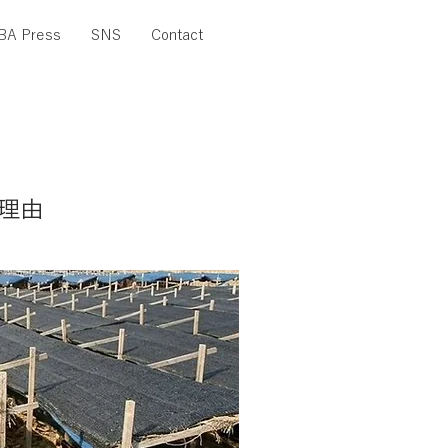
BA Press
SNS
Contact
る理由