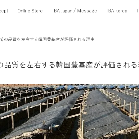
cept
Online Store
IBA japan / Message
IBA korea
I
Insam)の品質を左右する韓国豊基産が評価される理由
sam)の品質を左右する韓国豊基産が評価され