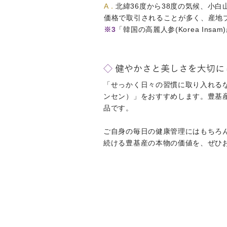
A．
北緯36度から38度の気候、小
価格で取引されることが多く、産地
※3
「韓国の高麗人参(Korea In
◇
健やかさと美しさを大切に
「せっかく日々の習慣に取り入れる
ンセン）」をおすすめします。豊基産
品です。
ご自身の毎日の健康管理にはもちろ
続ける豊基産の本物の価値を、ぜひ