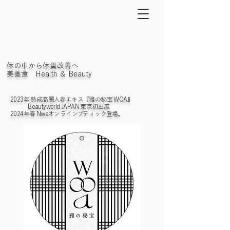
体の中から体質改善へ
美養食 Health ＆ Beauty
2023年 熟成高麗人参エキス『雅の秘宝 WOA』
Beautyworld JAPAN 東京初出展
2024年春 Nweオンラインブティック登場。