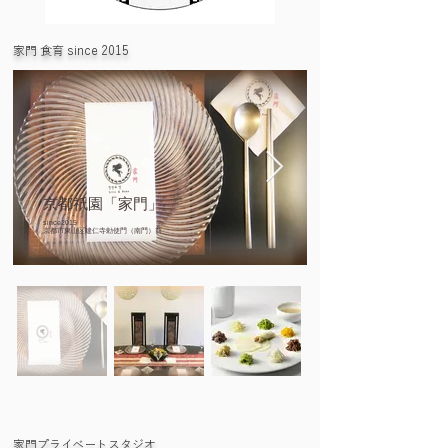
家門 食育 since 2015
京都祇園「家門」
since2015
京都市東山区建仁寺勅使門（南門）前
家門プライベートスタジオ​