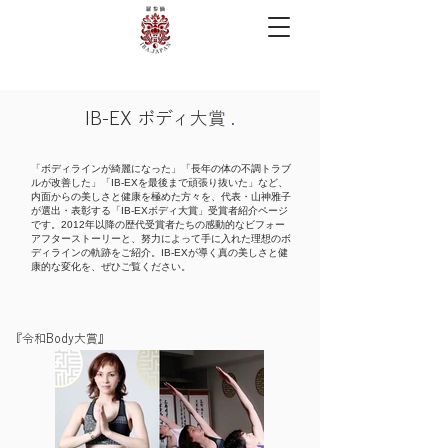
IB-EX ボディ大賞
.
「ボディラインが綺麗になった」「長年の体の不調トラブ
ルが改善した」「IB-EXを最後まで頑張り抜いた」など、
内面からの美しさと健康を極めた方々を、代表・山神雅子
が選出・表彰する
「IB-EXボディ大賞」受賞者紹介ページ
です。2012年以降の歴代受賞者たちの感動的なビフォー
アフターストーリーと、努力によって手に入れた理想のボ
ディラインの軌跡をご紹介。IB-EXが導く真の美しさと健
康的な変化を、ぜひご覧ください。
​『令和Body大賞』