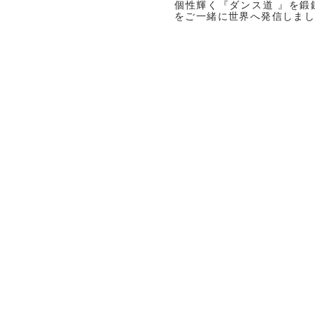
個性輝く『ダンス道 』を鍛
をご一緒に世界へ発信しま