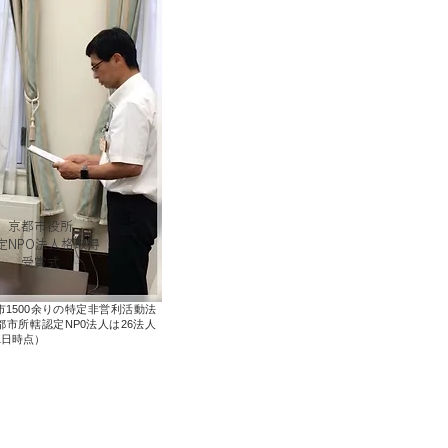
​京都市役所
定NPO法人格取得
​受賞式
1500余りの特定非営利活動法
市所轄認定NP0法人は26法人
1日時点）