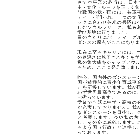
さて本事業の趣旨は、日本
史・文化・ルーツを正しく
敗戦国の我が国には、各軍
ティーが開かれ、一つの文
ックに合わせ英米の兵隊は
しむソウルフリーク、私も
学び基地に行きました。
目の当たりにパーティーグ
ダンスの原点がここにあり
現在に至るキャリアには、
の奥深さに魅了され多くを
私の集大成をジャップソウル
るため、ここに発足致しま
昨今、国内外のダンスシー
国が積極的に青少年育成事
』を応援しています。我が
わず世界最高位であるのに
べ劣っています。
学業でも既に中学・高校の
だ充実しておりません。我
なダンスシーンを目指し、
と考案します。今や私の教
し、その姿に感銘します。
るよう国（行政）と連携し
っております。