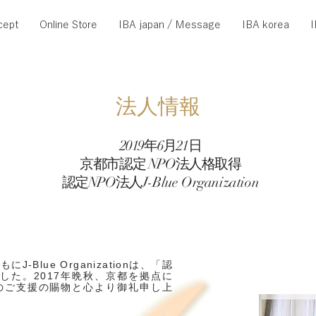
cept
Online Store
IBA japan / Message
IBA korea
I
法人情報
2019年6月21日
京都市認定 NPO法人格取得
認定​NPO法人
J-Blue Organization
Blue Organizationは、「認
ました。2017年晩秋、京都を拠点に
のご支援の賜物と心より御礼申し上