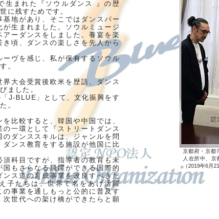
で生まれた『ソウルダンス 』の歴
後世に残すためです。
事基地があり、そこではダンスパー
化が生まれました。ソウルミュージ
ペアーダンスをしました。養宴を楽
若き頃、ダンスの楽しさを先人から
ルーヴを感じ、私が保有するソウル
ます。
世界大会受賞後欧米を歴訪、ダンス
学びました。
「J-BLUE」として、文化振興をす
した。
認
ンを比較すると、韓国や中国では、
業の一環として『ストリートダンス
国のダンススキルは、ジャンルを問
、ダンス教育をする施設が他国に比
京都府・京都市
人在所中、京都
必須科目ですが、指導者の教育も未
（2019年
6月2
が国もさらなる飛躍ができる国際的
ダンス道の育成事業を改良すべきだ
え子たちは、世界で名をあげ活躍
この事業を通しもっと公的に普及す
、次世代への架け橋ができたらと願